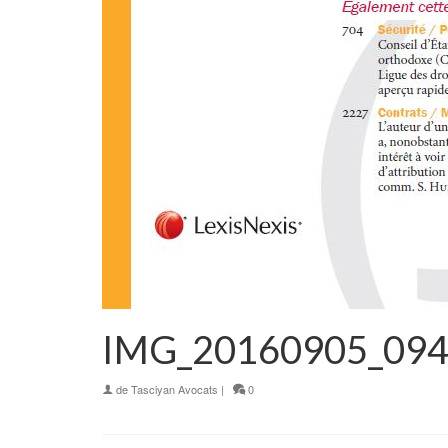
IMG_20160905_09
de
Tasciyan Avocats
|
0