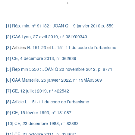
*
[1]
Rép. min. n° 91182 : JOAN Q, 19 janvier 2016 p. 559
[2]
CAA Lyon, 27 avril 2010, n° 08LY00340
[3]
Articles
R. 151-23
et
L. 151-11 du code de l’urbanisme
[4]
CE, 4 décembre 2013, n° 362639
[5]
Rep min 5550 : JOAN Q 20 novembre 2012, p. 6771
[6]
CAA Marseille, 25 janvier 2022, n° 19MA03569
[7]
CE, 12 juillet 2019, n° 422542
[8]
Article L. 151-11 du code de l’urbanisme
[9]
CE, 15 février 1993, n° 131087
[10]
CE, 23 décembre 1988, n° 82863
[11]
CE, 27 octobre 2011, n° 334637