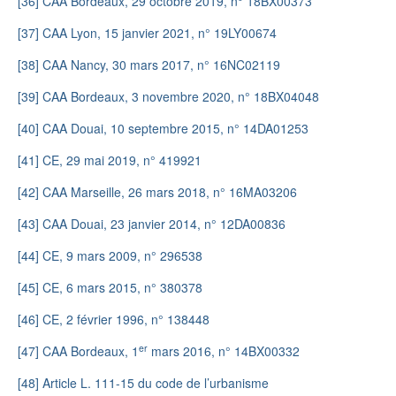
[36]
CAA Bordeaux, 29 octobre 2019, n° 18BX00373
[37]
CAA Lyon, 15 janvier 2021, n° 19LY00674
[38]
CAA Nancy, 30 mars 2017, n° 16NC02119
[39]
CAA Bordeaux, 3 novembre 2020, n° 18BX04048
[40]
CAA Douai, 10 septembre 2015, n° 14DA01253
[41]
CE, 29 mai 2019, n° 419921
[42]
CAA Marseille, 26 mars 2018, n° 16MA03206
[43]
CAA Douai, 23 janvier 2014, n° 12DA00836
[44]
CE, 9 mars 2009, n° 296538
[45]
CE, 6 mars 2015, n° 380378
[46]
CE, 2 février 1996, n° 138448
er
[47]
CAA Bordeaux, 1
mars 2016, n° 14BX00332
[48]
Article L. 111-15 du code de l’urbanisme