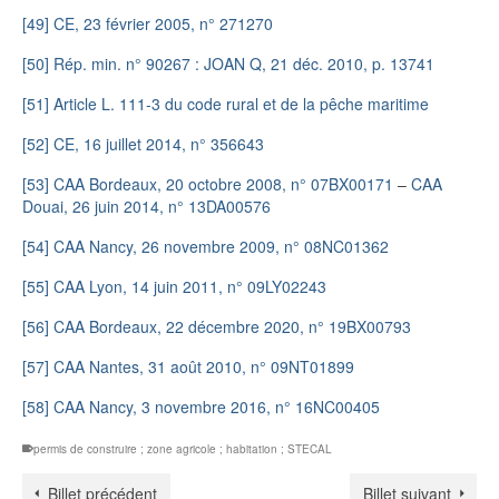
[49]
CE, 23 février 2005, n° 271270
[50]
Rép. min. n° 90267 : JOAN Q, 21 déc. 2010, p. 13741
[51]
Article L. 111-3 du code rural et de la pêche maritime
[52]
CE, 16 juillet 2014, n° 356643
[53]
CAA Bordeaux, 20 octobre 2008, n° 07BX00171
–
CAA
Douai, 26 juin 2014, n° 13DA00576
[54]
CAA Nancy, 26 novembre 2009, n° 08NC01362
[55]
CAA Lyon, 14 juin 2011, n° 09LY02243
[56]
CAA Bordeaux, 22 décembre 2020, n° 19BX00793
[57]
CAA Nantes, 31 août 2010, n° 09NT01899
[58]
CAA Nancy, 3 novembre 2016, n° 16NC00405
permis de construire ; zone agricole ; habitation ; STECAL
Billet précédent
Billet suivant