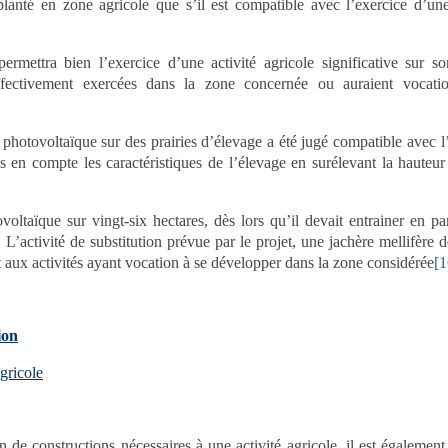
anté en zone agricole que s’il est compatible avec l’exercice d’une
permettra bien l’exercice d’une activité agricole significative sur so
effectivement exercées dans la zone concernée ou auraient vocati
photovoltaïque sur des prairies d’élevage a été jugé compatible avec l
is en compte les caractéristiques de l’élevage en surélevant la hauteur
voltaïque sur vingt-six hectares, dès lors qu’il devait entrainer en par
 L’activité de substitution prévue par le projet, une jachère mellifère d
 aux activités ayant vocation à se développer dans la zone considérée
[1
ion
agricole
 de constructions nécessaires à une activité agricole, il est également