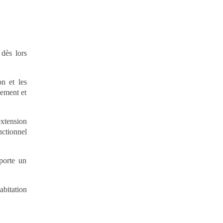
 dès lors
on et les
nement et
extension
nctionnel
porte un
abitation