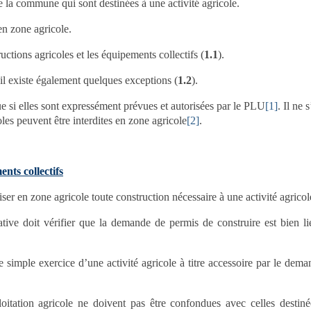
e la commune qui sont destinées à une activité agricole.
en zone agricole.
tions agricoles et les équipements collectifs (
1.1
).
 il existe également quelques exceptions (
1.2
).
 si elles sont expressément prévues et autorisées par le PLU
[1]
. Il ne 
les peuvent être interdites en zone agricole
[2]
.
ents collectifs
ser en zone agricole toute construction nécessaire à une activité agricol
rative doit vérifier que la demande de permis de construire est bien l
 le simple exercice d’une activité agricole à titre accessoire par le dem
loitation agricole ne doivent pas être confondues avec celles destin