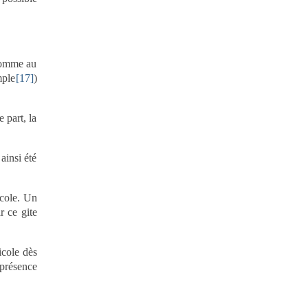
 somme au
mple
[17]
)
e part, la
ainsi été
icole. Un
r ce gite
icole dès
 présence