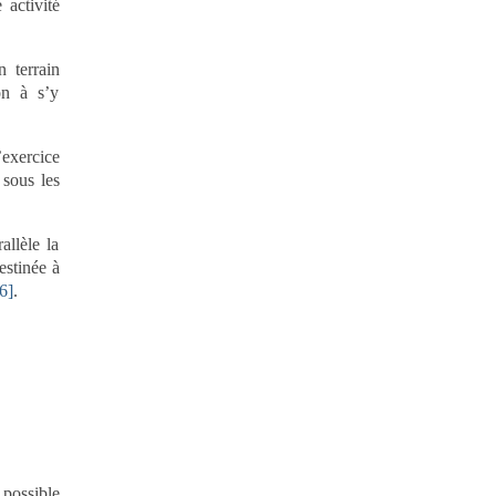
 activité
n terrain
on à s’y
’exercice
 sous les
allèle la
estinée à
6]
.
 possible