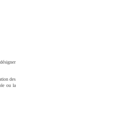
 désigner
ation des
ole ou la