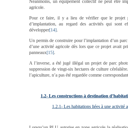
Néanmoins, un équipement collectif ne peut être impl
agricole.
Pour ce faire, il y a lieu de vérifier que le projet 
d’implantation, au regard des activités qui sont 
développer
[14]
.
Un permis de construire pour l’implantation d’un parc 
d’une activité agricole dès lors que ce projet avait pr
panneaux
[15]
.
A l’inverse, a été jugé illégal un projet de parc photo
suppression de vingt-six hectares de culture céréalière.
l’apiculture, n’a pas été regardée comme correspondant
1.2- Les constructions à destination d’habitat
1.2.1- Les habitations liées à une activité 
Lorsqu’un PLU autorise en zone agricole la réalisation