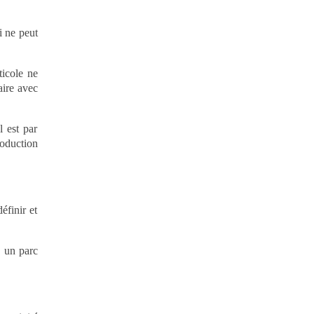
i ne peut
ticole ne
aire avec
l est par
roduction
éfinir et
, un parc