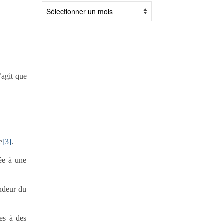
Archives
s’agit que
e
[3]
.
iée à une
andeur du
ées à des