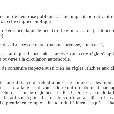
oie ou de l’emprise publique ou une implantation devant re
e ou cette emprise publique,
 déterminée, laquelle peut être fixe ou variable (en foncti
e),
te des distances de retrait (balcons, terrasse, annexe…),
se publique. Il peut ainsi préciser que cette règle s’appl
 ouverte à la circulation automobile.
de construire respecte aussi bien les règles relatives aux d
er une distance de retrait a ainsi été annulé car les moda
ns cette affaire, la distance de retrait du bâtiment par r
 celui-ci, selon le règlement du PLU. Or, le calcul de la 
 basant sur l’égout du toit alors qu’il aurait dû, en l’ab
LU, prendre en compte la hauteur du bâtiment jusqu’au faît