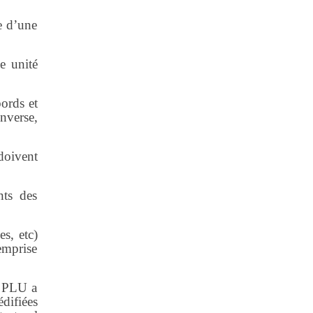
e d’une
e unité
ords et
inverse,
.
doivent
nts des
es, etc)
emprise
du PLU a
édifiées