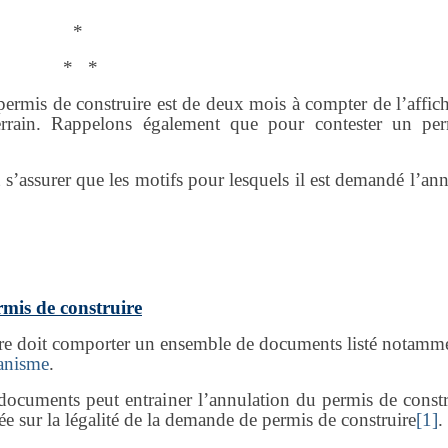
*
* *
permis de construire est de deux mois à compter de l’affic
errain. Rappelons également que pour contester un pe
 s’assurer que les motifs pour lesquels il est demandé l’an
rmis de construire
ire doit comporter un ensemble de documents listé notamm
banisme
.
documents peut entrainer l’annulation du permis de constru
tée sur la légalité de la demande de permis de construire
[1]
.