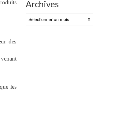
Archives
roduits
Archives
eur des
 venant
que les