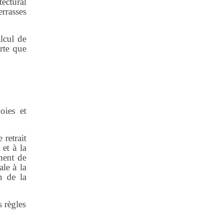
tectural
rrasses
lcul de
orte que
oies et
 retrait
 et à la
ment de
le à la
n de la
 règles