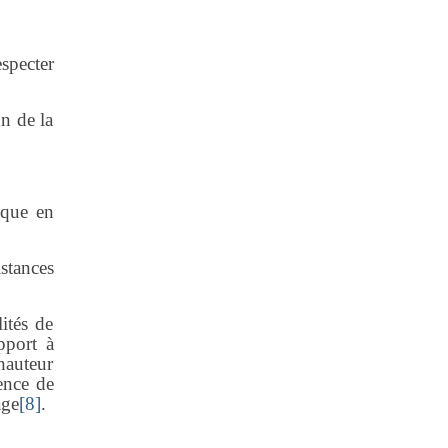
specter
on de la
ique en
istances
lités de
apport à
hauteur
sence de
age
[8]
.