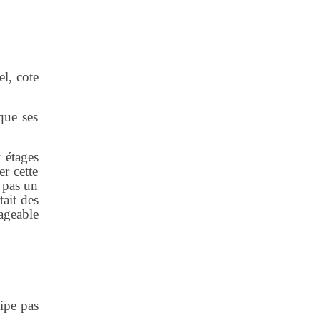
el, cote
que ses
 étages
r cette
t pas un
tait des
ageable
ipe pas