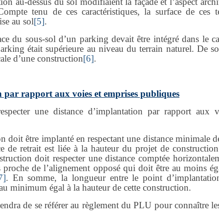
tion au-dessus du sol modifiaient la façade et l’aspect archi
Compte tenu de ces caractéristiques, la surface de ces te
ise au sol
[5]
.
ace du sous-sol d’un parking devait être intégré dans le ca
parking était supérieure au niveau du terrain naturel. De s
icale d’une construction
[6]
.
n par rapport aux voies et emprises publiques
especter une distance d’implantation par rapport aux v
n doit être implanté en respectant une distance minimale de
 de retrait est liée à la hauteur du projet de construction
nstruction doit respecter une distance comptée horizontale
us proche de l’alignement opposé qui doit être au moins éga
7]
. En somme, la longueur entre le point d’implantatio
 au minimum égal à la hauteur de cette construction.
ndra de se référer au règlement du PLU pour connaître les