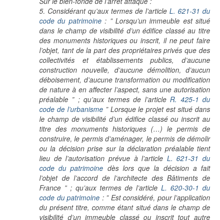
Sur le bien-fondé de l’arrêt attaqué :
5. Considérant qu’aux termes de l’article
L. 621-31 du
code du patrimoine
: ” Lorsqu’un immeuble est situé
dans le champ de visibilité d’un édifice classé au titre
des monuments historiques ou inscrit, il ne peut faire
l’objet, tant de la part des propriétaires privés que des
collectivités et établissements publics, d’aucune
construction nouvelle, d’aucune démolition, d’aucun
déboisement, d’aucune transformation ou modification
de nature à en affecter l’aspect, sans une autorisation
préalable ” ; qu’aux termes de l’article
R. 425-1 du
code de l’urbanisme
” Lorsque le projet est situé dans
le champ de visibilité d’un édifice classé ou inscrit au
titre des monuments historiques (…) le permis de
construire, le permis d’aménager, le permis de démolir
ou la décision prise sur la déclaration préalable tient
lieu de l’autorisation prévue à l’article
L. 621-31 du
code du patrimoine
dès lors que la décision a fait
l’objet de l’accord de l’architecte des Bâtiments de
France ” ; qu’aux termes de l’article
L. 620-30-1 du
code du patrimoine
: ” Est considéré, pour l’application
du présent titre, comme étant situé dans le champ de
visibilité d’un immeuble classé ou inscrit tout autre