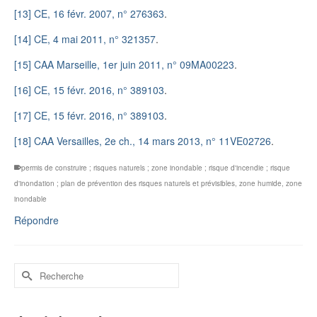
[13]
CE, 16 févr. 2007, n° 276363
.
[14]
CE, 4 mai 2011, n° 321357
.
[15]
CAA Marseille, 1er juin 2011, n° 09MA00223
.
[16]
CE, 15 févr. 2016, n° 389103
.
[17]
CE, 15 févr. 2016, n° 389103
.
[18]
CAA Versailles, 2e ch., 14 mars 2013, n° 11VE02726
.
permis de construire ; risques naturels ; zone inondable ; risque d'incendie ; risque
d'inondation ; plan de prévention des risques naturels et prévisibles
,
zone humide
,
zone
inondable
Répondre
Rechercher :