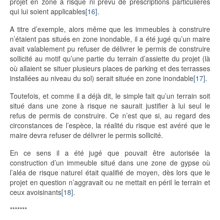
projet en zone à risque ni prévu de prescriptions particulières
qui lui soient applicables
[16]
.
A titre d’exemple, alors même que les immeubles à construire
n’étaient pas situés en zone inondable, il a été jugé qu’un maire
avait valablement pu refuser de délivrer le permis de construire
sollicité au motif qu’une partie du terrain d’assiette du projet (là
où allaient se situer plusieurs places de parking et des terrasses
installées au niveau du sol) serait située en zone inondable
[17]
.
Toutefois, et comme il a déjà dit, le simple fait qu’un terrain soit
situé dans une zone à risque ne saurait justifier à lui seul le
refus de permis de construire. Ce n’est que si, au regard des
circonstances de l’espèce, la réalité du risque est avéré que le
maire devra refuser de délivrer le permis sollicité.
En ce sens il a été jugé que pouvait être autorisée la
construction d’un immeuble situé dans une zone de gypse où
l’aléa de risque naturel était qualifié de moyen, dès lors que le
projet en question n’aggravait ou ne mettait en péril le terrain et
ceux avoisinants
[18]
.
*******