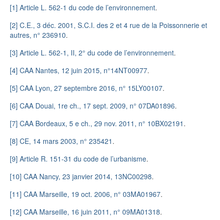
[1]
Article L. 562-1 du code de l’environnement
.
[2]
C.E., 3 déc. 2001, S.C.I. des 2 et 4 rue de la Poissonnerie et
autres, n° 236910
.
[3]
Article L. 562-1, II, 2° du code de l’environnement
.
[4]
CAA Nantes, 12 juin 2015, n°14NT00977
.
[5]
CAA Lyon, 27 septembre 2016, n° 15LY00107
.
[6]
CAA Douai, 1re ch., 17 sept. 2009, n° 07DA01896
.
[7]
CAA Bordeaux, 5 e ch., 29 nov. 2011, n° 10BX02191
.
[8]
CE, 14 mars 2003, n° 235421
.
[9]
Article R. 151-31 du code de l’urbanisme
.
[10]
CAA Nancy, 23 janvier 2014, 13NC00298
.
[11]
CAA Marseille, 19 oct. 2006, n° 03MA01967
.
[12]
CAA Marseille, 16 juin 2011, n° 09MA01318
.