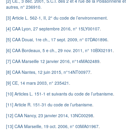
[2]
CE., 3 déc. 2001, S.C.I. des 2 et 4 rue de la Poissonnerie et
autres, n° 236910.
[3]
Article L. 562-1, II, 2° du code de l’environnement
.
[4]
CAA Lyon, 27 septembre 2016, n° 15LY00107
.
[5]
CAA Douai, 1re ch., 17 sept. 2009, n° 07DA01896
.
[6]
CAA Bordeaux, 5 e ch., 29 nov. 2011, n° 10BX02191
.
[7]
CAA Marseille 12 janvier 2016, n°14MA02489
.
[8]
CAA Nantes, 12 juin 2015, n°14NT00977
.
[9]
CE, 14 mars 2003, n° 235421
.
[10]
Articles L. 151-1 et suivants du code de l’urbanisme
.
[11]
Article R. 151-31 du code de l’urbanisme
.
[12]
CAA Nancy, 23 janvier 2014, 13NC00298
.
[13]
CAA Marseille, 19 oct. 2006, n° 03MA01967
.