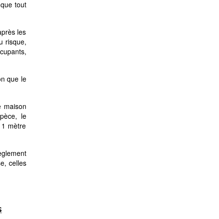
 que tout
après les
u risque,
ccupants,
on que le
ne maison
pèce, le
e 1 mètre
règlement
e, celles
.
s