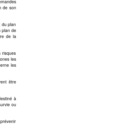
demandes
on de son
t du plan
n plan de
ire de la
s risques
zones les
erne les
ent être
destiné à
survie ou
 prévenir