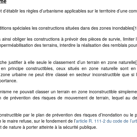
sme
 d’établir les règles d’urbanisme applicables sur le territoire d’une c
nditions spéciales les constructions situées dans des zones inondables
[1
ainsi obliger les constructions à prévoir des pièces de survie, limiter 
perméabilisation des terrains, interdire la réalisation des remblais pour
he justifier à elle seule le classement d’un terrain en zone naturelle
en principe constructibles, ceux situés en zone naturelle sont en 
 zone urbaine ne peut être classé en secteur inconstructible que si 
mportance.
rbanisme ne pouvait classer un terrain en zone inconstructible simplem
plan de prévention des risques de mouvement de terrain, lequel au d
nstructible par le plan de prévention des risques d’inondation ou le p
 le maire refuse, sur le fondement de l’
article R. 111-2 du code de l’u
est de nature à porter atteinte à la sécurité publique.