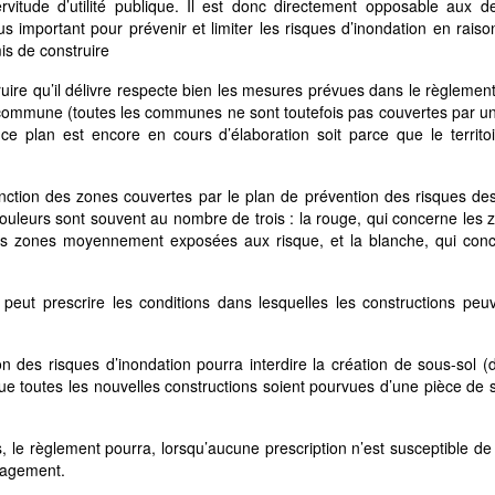
vitude d’utilité publique. Il est donc directement opposable aux 
us important pour prévenir et limiter les risques d’inondation en rais
is de construire
truire qu’il délivre respecte bien les mesures prévues dans le règlemen
 sa commune (toutes les communes ne sont toutefois pas couvertes par u
ce plan est encore en cours d’élaboration soit parce que le territo
tinction des zones couvertes par le plan de prévention des risques de
ouleurs sont souvent au nombre de trois : la rouge, qui concerne les 
les zones moyennement exposées aux risque, et la blanche, qui conc
eut prescrire les conditions dans lesquelles les constructions peuv
n des risques d’inondation pourra interdire la création de sous-sol (
que toutes les nouvelles constructions soient pourvues d’une pièce de 
, le règlement pourra, lorsqu’aucune prescription n’est susceptible de
énagement.