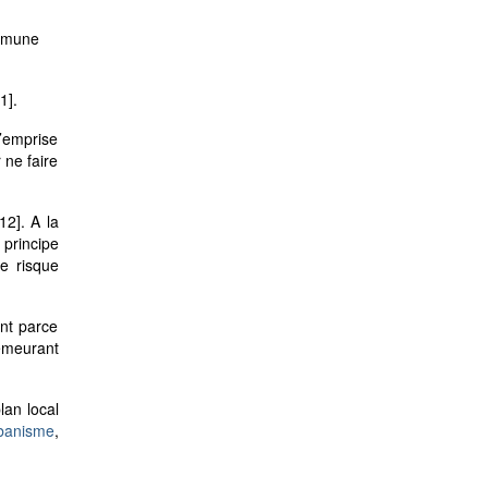
ommune
1]
.
l’emprise
 ne faire
[12]
. A la
principe
le risque
ent parce
emeurant
lan local
rbanisme
,