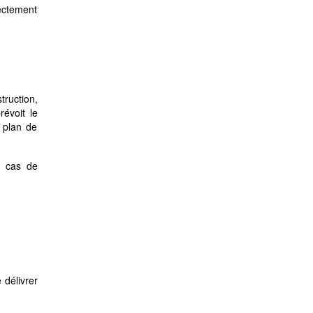
ectement
truction,
révoit le
 plan de
en cas de
 délivrer