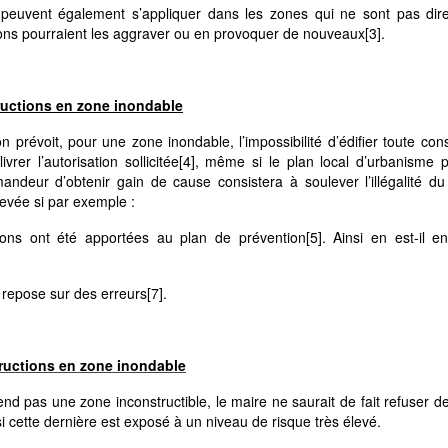
n, peuvent également s’appliquer dans les zones qui ne sont pas dir
ons pourraient les aggraver ou en provoquer de nouveaux
[3]
.
tructions en zone inondable
 prévoit, pour une zone inondable, l’impossibilité d’édifier toute cons
rer l’autorisation sollicitée
[4]
, même si le plan local d’urbanisme p
ndeur d’obtenir gain de cause consistera à soulever l’illégalité du
levée si par exemple :
tions ont été apportées au plan de prévention
[5]
. Ainsi en est-il 
ou repose sur des erreurs
[7]
.
structions en zone inondable
nd pas une zone inconstructible, le maire ne saurait de fait refuser de
si cette dernière est exposé à un niveau de risque très élevé.