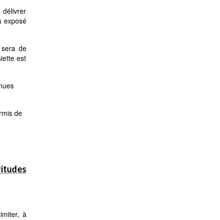
 délivrer
as exposé
e sera de
iette est
enues
rmis de
vitudes
imiter, à