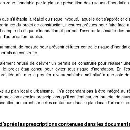
e en zone inondable par le plan de prévention des risques d’inondation
ue s’il établit la réalité du risque invoqué, laquelle doit s’apprécier d’
ortance du projet de construction, mesures prévues pour faire face a
tient compte du risque d’inondation et permet d’assurer la sécurité des o
r l’autorisation requise.
isamment, de mesure pour prévenir et lutter contre le risque d’inondati
ermis de construire.
légalement refusé de délivrer un permis de construire pour réaliser u
e projet était conçu pour éviter tout risque d’inondation. En l’es
 projetée afin que le premier niveau habitable soit situé à une cote d
xé au plan local d’urbanisme. Il n’a cependant pas à être intégré au 
tradiction avec les prescriptions qu’il contient car, en tout état de caus
ondation primeront sur celles contenues dans le plan local d’urbanisme
 d’après les prescriptions contenues dans les document