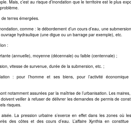
e. Mais, c’est au risque d’inondation que le territoire est le plus exp
 problème.
n de terres émergées.
 inondation, comme : le débordement d’un cours d’eau, une submersio
un ouvrage hydraulique (une digue ou un barrage par exemple), etc.
lon :
ortante (annuelle), moyenne (décennale) ou faible (centennale) ;
rsion, vitesse de survenue, durée de la submersion, etc. ;
dation : pour l’homme et ses biens, pour l’activité économique
n sont notamment assurées par la maîtrise de l’urbanisation. Les maires
 doivent veiller à refuser de délivrer les demandes de permis de const
els risques.
s aisée. La pression urbaine s’exerce en effet dans les zones où le
rès des côtes et des cours d’eau. L’affaire Xynthia en constitue 