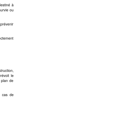
destiné à
survie ou
 prévenir
ectement
truction,
révoit le
 plan de
en cas de