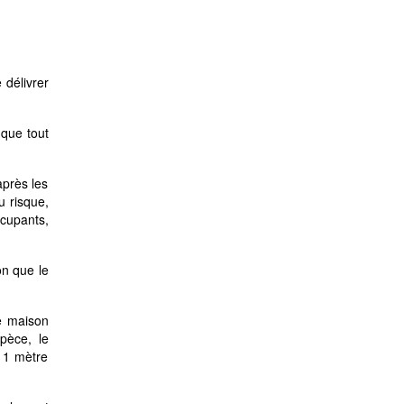
 délivrer
 que tout
après les
u risque,
ccupants,
on que le
ne maison
pèce, le
e 1 mètre