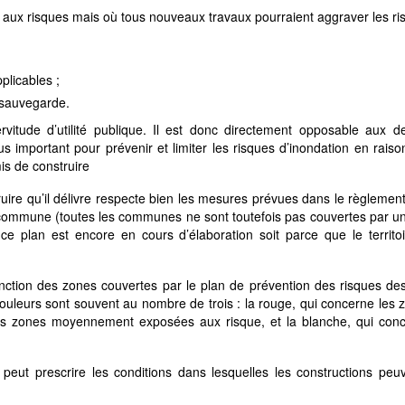
 aux risques mais où tous nouveaux travaux pourraient aggraver les ri
plicables ;
 sauvegarde.
vitude d’utilité publique. Il est donc directement opposable aux 
us important pour prévenir et limiter les risques d’inondation en rais
is de construire
truire qu’il délivre respecte bien les mesures prévues dans le règlemen
 sa commune (toutes les communes ne sont toutefois pas couvertes par u
ce plan est encore en cours d’élaboration soit parce que le territo
tinction des zones couvertes par le plan de prévention des risques de
ouleurs sont souvent au nombre de trois : la rouge, qui concerne les 
les zones moyennement exposées aux risque, et la blanche, qui conc
eut prescrire les conditions dans lesquelles les constructions peuv