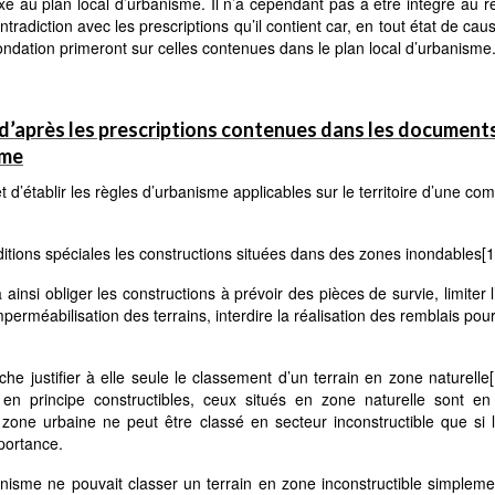
xé au plan local d’urbanisme. Il n’a cependant pas à être intégré au 
tradiction avec les prescriptions qu’il contient car, en tout état de caus
ondation primeront sur celles contenues dans le plan local d’urbanisme
 d’après les prescriptions contenues dans les document
sme
 d’établir les règles d’urbanisme applicables sur le territoire d’une c
nditions spéciales les constructions situées dans des zones inondables
[1
ainsi obliger les constructions à prévoir des pièces de survie, limiter 
perméabilisation des terrains, interdire la réalisation des remblais pour
he justifier à elle seule le classement d’un terrain en zone naturelle
en principe constructibles, ceux situés en zone naturelle sont en 
 zone urbaine ne peut être classé en secteur inconstructible que si 
mportance.
rbanisme ne pouvait classer un terrain en zone inconstructible simplem