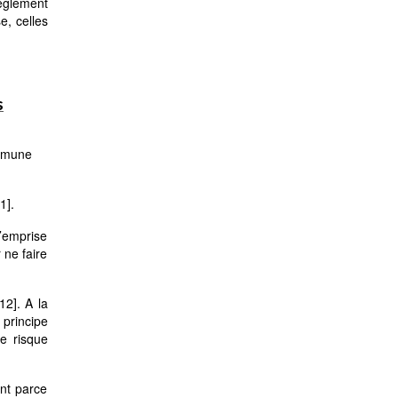
règlement
e, celles
.
s
ommune
1]
.
l’emprise
 ne faire
[12]
. A la
principe
le risque
ent parce