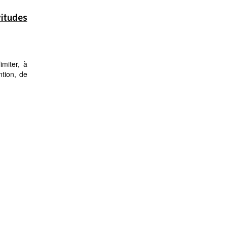
vitudes
imiter, à
ntion, de