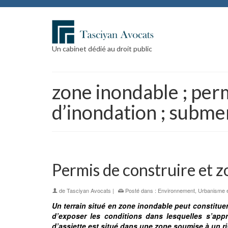
Un cabinet dédié au droit public
zone inondable ; perm
d’inondation ; subme
Permis de construire et 
de
Tasciyan Avocats
|
Posté dans :
Environnement
,
Urbanisme e
Un terrain situé en zone inondable peut constituer
d’exposer les conditions dans lesquelles s’app
d’assiette est situé dans une zone soumise à un r