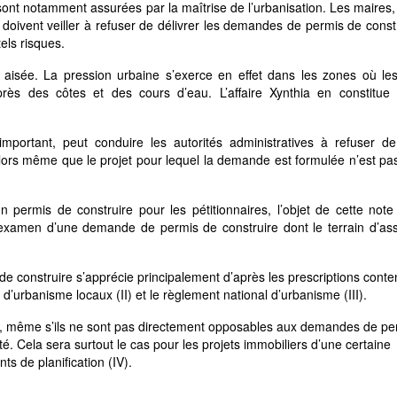
n sont notamment assurées par la maîtrise de l’urbanisation. Les maires
 doivent veiller à refuser de délivrer les demandes de permis de const
els risques.
s aisée. La pression urbaine s’exerce en effet dans les zones où le
rès des côtes et des cours d’eau. L’affaire Xynthia en constitue 
important, peut conduire les autorités administratives à refuser de
alors même que le projet pour lequel la demande est formulée n’est p
 permis de construire pour les pétitionnaires, l’objet de cette not
l’examen d’une demande de permis de construire dont le terrain d’ass
de construire s’apprécie principalement d’après les prescriptions cont
s d’urbanisme locaux (II) et le règlement national d’urbanisme (III).
 qui, même s’ils ne sont pas directement opposables aux demandes de pe
té. Cela sera surtout le cas pour les projets immobiliers d’une certaine
s de planification (IV).