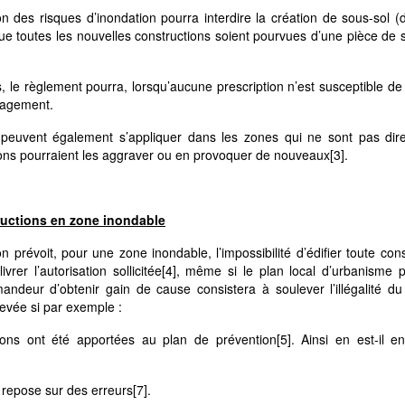
n des risques d’inondation pourra interdire la création de sous-sol (
que toutes les nouvelles constructions soient pourvues d’une pièce de 
, le règlement pourra, lorsqu’aucune prescription n’est susceptible de
énagement.
n, peuvent également s’appliquer dans les zones qui ne sont pas dir
ons pourraient les aggraver ou en provoquer de nouveaux
[3]
.
tructions en zone inondable
 prévoit, pour une zone inondable, l’impossibilité d’édifier toute cons
rer l’autorisation sollicitée
[4]
, même si le plan local d’urbanisme p
ndeur d’obtenir gain de cause consistera à soulever l’illégalité du
levée si par exemple :
tions ont été apportées au plan de prévention
[5]
. Ainsi en est-il 
ou repose sur des erreurs
[7]
.