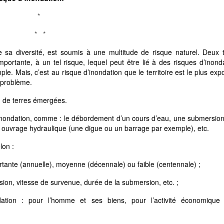
*
* *
de sa diversité, est soumis à une multitude de risque naturel. Deux 
rtante, à un tel risque, lequel peut être lié à des risques d’inond
e. Mais, c’est au risque d’inondation que le territoire est le plus exp
 problème.
n de terres émergées.
 inondation, comme : le débordement d’un cours d’eau, une submersio
un ouvrage hydraulique (une digue ou un barrage par exemple), etc.
lon :
ortante (annuelle), moyenne (décennale) ou faible (centennale) ;
rsion, vitesse de survenue, durée de la submersion, etc. ;
dation : pour l’homme et ses biens, pour l’activité économique