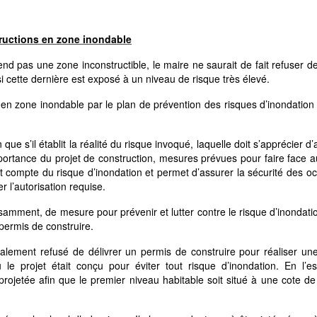
structions en zone inondable
nd pas une zone inconstructible, le maire ne saurait de fait refuser de
si cette dernière est exposé à un niveau de risque très élevé.
e en zone inondable par le plan de prévention des risques d’inondation
ue s’il établit la réalité du risque invoqué, laquelle doit s’apprécier d’
ortance du projet de construction, mesures prévues pour faire face a
tient compte du risque d’inondation et permet d’assurer la sécurité des o
r l’autorisation requise.
isamment, de mesure pour prévenir et lutter contre le risque d’inondati
ermis de construire.
légalement refusé de délivrer un permis de construire pour réaliser u
e projet était conçu pour éviter tout risque d’inondation. En l’es
 projetée afin que le premier niveau habitable soit situé à une cote d