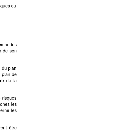
sques ou
demandes
on de son
t du plan
n plan de
ire de la
s risques
zones les
erne les
ent être