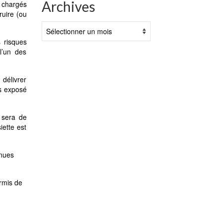
Archives
, chargés
ruire (ou
Archives
s risques
l’un des
 délivrer
as exposé
e sera de
iette est
enues
rmis de