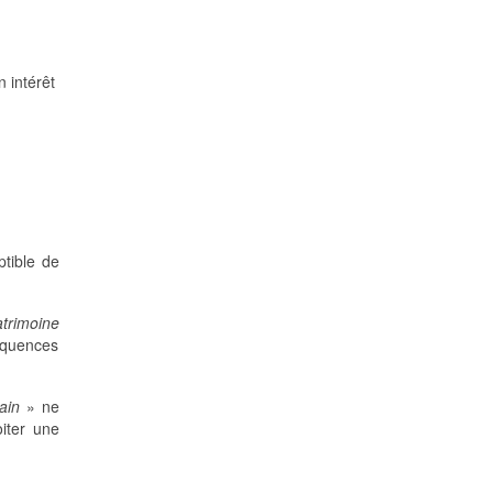
n intérêt
.
eptible de
atrimoine
séquences
ain
» ne
oiter une