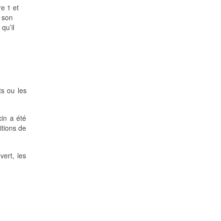
re 1 et
s son
qu’il
ts ou les
cin a été
itions de
vert, les