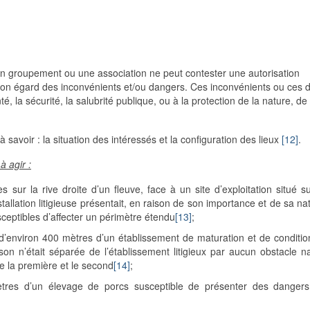
n groupement ou une association ne peut contester une autorisation
 son égard des inconvénients et/ou dangers. Ces inconvénients ou ces 
é, la sécurité, la salubrité publique, ou à la protection de la nature, de
à savoir : la situation des intéressés et la configuration des lieux
[12]
.
à agir :
ur la rive droite d’un fleuve, face à un site d’exploitation situé su
tallation litigieuse présentait, en raison de son importance et de sa na
usceptibles d’affecter un périmètre étendu
[13]
;
e d’environ 400 mètres d’un établissement de maturation et de condit
n n’était séparée de l’établissement litigieux par aucun obstacle n
re la première et le second
[14]
;
ètres d’un élevage de porcs susceptible de présenter des danger