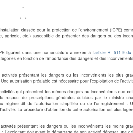
*
* *
l’installation classée pour la protection de l’environnement (ICPE) co
nale, agricole, etc.) susceptible de présenter des dangers ou des inco
 ICPE figurent dans une nomenclature annexée à l’
article R. 511-9 du
catégories en fonction de l’importance des dangers et des inconvénients
 activités présentant les dangers ou les inconvénients les plus gra
 Une autorisation préalable est nécessaire pour l’exploitation de l’activi
activités qui présentent les mêmes dangers ou inconvénients que cel
e respect de prescriptions générales édictées par le ministre ch
au régime dit de l’autorisation simplifiée ou de l’enregistrement : 
l’activité. La procédure d’obtention de cette autorisation est plus légèr
 activités présentant les dangers ou les inconvénients les moins gr
n : L’exploitant doit avant le démarrage de son activité déposer une dé