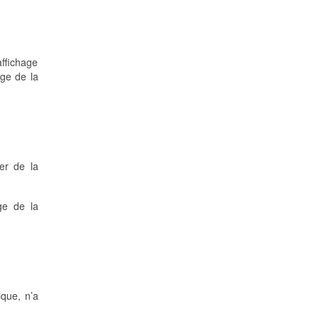
affichage
age de la
er de la
ge de la
ique, n’a