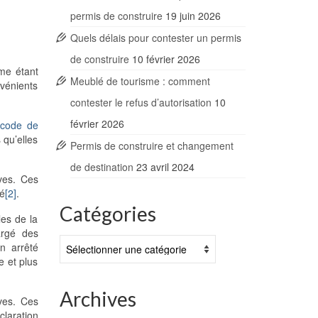
permis de construire
19 juin 2026
Quels délais pour contester un permis
de construire
10 février 2026
mme étant
Meublé de tourisme : comment
nvénients
contester le refus d’autorisation
10
février 2026
 code de
 qu’elles
Permis de construire et changement
de destination
23 avril 2024
ves. Ces
té
[2]
.
Catégories
les de la
argé des
Catégories
Un arrêté
e et plus
Archives
aves. Ces
claration