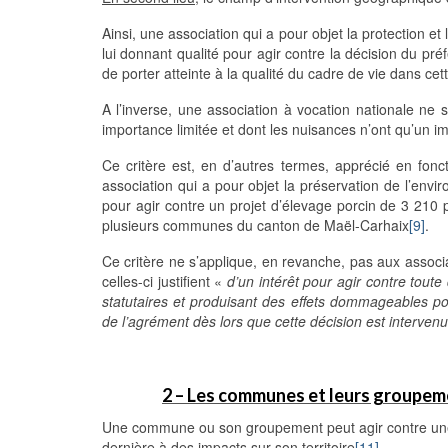
Ainsi, une association qui a pour objet la protection e
lui donnant qualité pour agir contre la décision du pr
de porter atteinte à la qualité du cadre de vie dans c
A l’inverse, une association à vocation nationale ne sa
importance limitée et dont les nuisances n’ont qu’un im
Ce critère est, en d’autres termes, apprécié en fonct
association qui a pour objet la préservation de l’envir
pour agir contre un projet d’élevage porcin de 3 210 
plusieurs communes du canton de Maël-Carhaix
[9]
.
Ce critère ne s’applique, en revanche, pas aux associat
celles-ci justifient «
d’un intérêt pour agir contre toute 
statutaires et produisant des effets dommageables pour
de l’agrément dès lors que cette décision est interven
2 – Les communes et leurs groupe
Une commune ou son groupement peut agir contre une dé
dernière à des impacts sur son territoire
[11]
.