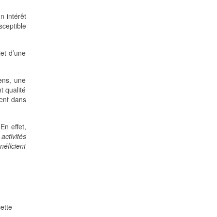
n intérêt
sceptible
jet d’une
sens, une
t qualité
ment dans
 En effet,
activités
néficient
ette