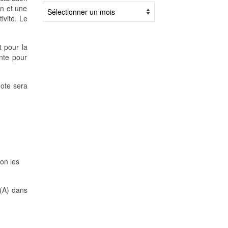
Archives
on et une
ivité. Le
t pour la
ente pour
note sera
lon les
 (A) dans