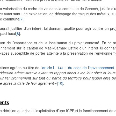
t la valorisation du cadre de vie dans la commune de Genech, justifie d’u
éfet autorisant une exploitation, de décapage thermique des métaux, su
ette commune
[7]
.
urait justifier d’un intérêt lui donnant qualité pour agir contre un pro
pact local
[8]
.
ion de l’importance et de la localisation du projet contesté. En ce 
onnement sur le canton de Maël-Carhaix justifie d’un intérêt lui donnan
places susceptible de porter atteinte à la préservation de l’environne
ions agrées au titre de l’
article L. 141-1 du code de l’environnement
.
décision administrative ayant un rapport direct avec leur objet et leurs 
 l’environnement sur tout ou partie du territoire pour lequel elles bé
ue après la date de leur agrément
»
[10]
.
ments
cision autorisant l’exploitation d’une ICPE si le fonctionnement de c