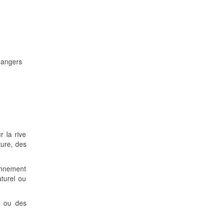
dangers
r la rive
ture, des
ionnement
aturel ou
s ou des