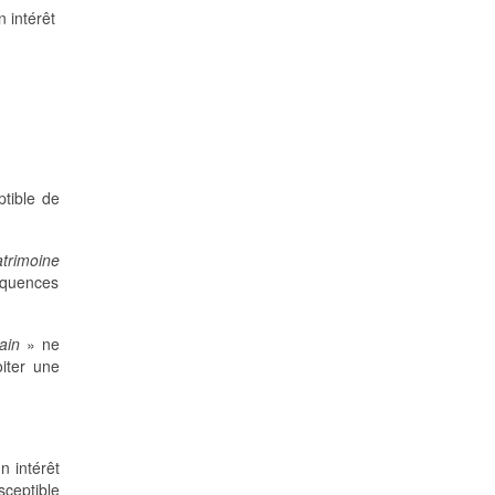
n intérêt
.
eptible de
atrimoine
séquences
ain
» ne
oiter une
n intérêt
sceptible