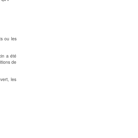
ts ou les
cin a été
itions de
vert, les