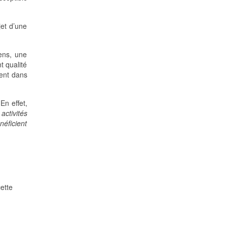
jet d’une
sens, une
t qualité
ment dans
 En effet,
activités
néficient
ette