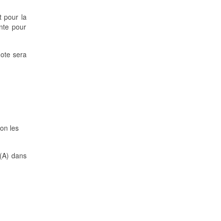
t pour la
ente pour
note sera
lon les
 (A) dans