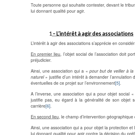
Toute personne qui souhaite contester, devant le tribuna
lui donnant qualité pour agir.
1
– L’intérêt à agir des associations
L’intérêt à agir des associations s’apprécie en considé
En premier lieu
, l’objet social de l’association doit po
préjudicier.
Ainsi, une association qui a «
pour but de veiller à l
naturel
» justifie d’un intérêt à demander l’annulatio
éventuelles de ce projet sur l’environnement
[5]
.
A l’inverse, une association qui a pour objet social 
justifie pas, eu égard à la généralité de son objet s
carrière
[6]
.
En second lieu
, le champ d’intervention géographique de
Ainsi, une association qui a pour objet la protection e
lui donnant qualité pour agir contre la décision du pr