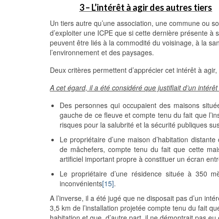
3 – L’intérêt à agir des autres tiers
Un tiers autre qu’une association, une commune ou so
d’exploiter une ICPE que si cette dernière présente à
peuvent être liés à la commodité du voisinage, à la sant
l’environnement et des paysages.
Deux critères permettent d’apprécier cet intérêt à agir, 
A cet égard, il a été considéré que justifiait d’un intérêt 
Des personnes qui occupaient des maisons situées s
gauche de ce fleuve et compte tenu du fait que l’ins
risques pour la salubrité et la sécurité publiques s
Le propriétaire d’une maison d’habitation distant
de mâchefers, compte tenu du fait que cette maiso
artificiel important propre à constituer un écran ent
Le propriétaire d’une résidence située à 350 m
inconvénients
[15]
.
A l’inverse, il a été jugé que ne disposait pas d’un intér
3,5 km de l’installation projetée compte tenu du fait que,
habitation et que, d’autre part, il ne démontrait pas e