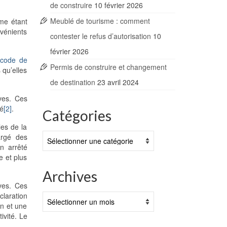
de construire
10 février 2026
Meublé de tourisme : comment
mme étant
nvénients
contester le refus d’autorisation
10
février 2026
 code de
Permis de construire et changement
 qu’elles
de destination
23 avril 2024
ves. Ces
té
[2]
.
Catégories
les de la
Catégories
argé des
Un arrêté
e et plus
Archives
aves. Ces
claration
Archives
on et une
ivité. Le