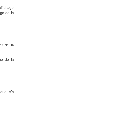
affichage
age de la
er de la
ge de la
ique, n’a