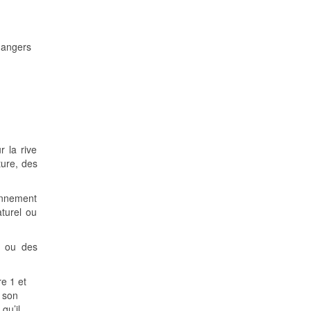
dangers
r la rive
ture, des
ionnement
aturel ou
s ou des
re 1 et
s son
qu’il