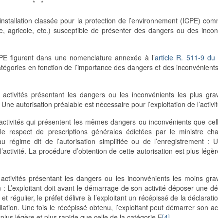
* *
l’installation classée pour la protection de l’environnement (ICPE) co
nale, agricole, etc.) susceptible de présenter des dangers ou des inco
 ICPE figurent dans une nomenclature annexée à l’
article R. 511-9 du
catégories en fonction de l’importance des dangers et des inconvénients
 activités présentant les dangers ou les inconvénients les plus gra
 Une autorisation préalable est nécessaire pour l’exploitation de l’activi
activités qui présentent les mêmes dangers ou inconvénients que cel
e respect de prescriptions générales édictées par le ministre ch
au régime dit de l’autorisation simplifiée ou de l’enregistrement : 
l’activité. La procédure d’obtention de cette autorisation est plus légèr
 activités présentant les dangers ou les inconvénients les moins gr
n : L’exploitant doit avant le démarrage de son activité déposer une dé
et régulier, le préfet délivre à l’exploitant un récépissé de la déclarati
llation. Une fois le récépissé obtenu, l’exploitant peut démarrer son act
plus légère et plus rapide que celle de la catégorie E
[4]
.