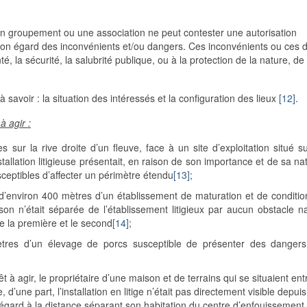
n groupement ou une association ne peut contester une autorisation
 son égard des inconvénients et/ou dangers. Ces inconvénients ou ces 
é, la sécurité, la salubrité publique, ou à la protection de la nature, de
à savoir : la situation des intéressés et la configuration des lieux
[12]
.
à agir :
ur la rive droite d’un fleuve, face à un site d’exploitation situé su
tallation litigieuse présentait, en raison de son importance et de sa na
usceptibles d’affecter un périmètre étendu
[13]
;
e d’environ 400 mètres d’un établissement de maturation et de condit
n n’était séparée de l’établissement litigieux par aucun obstacle n
re la première et le second
[14]
;
ètres d’un élevage de porcs susceptible de présenter des danger
êt à agir, le propriétaire d’une maison et de terrains qui se situaient ent
 d’une part, l’installation en litige n’était pas directement visible depui
u égard à la distance séparant son habitation du centre d’enfouissement, 