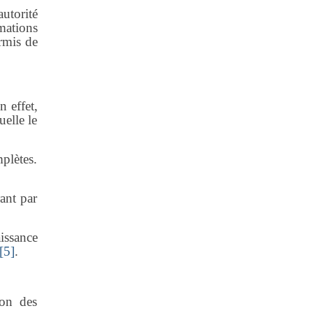
utorité
mations
ermis de
n effet,
uelle le
plètes.
rant par
aissance
[5]
.
ion des