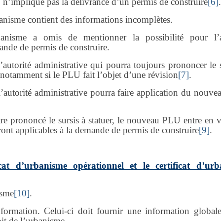
, n’implique pas la délivrance d’un permis de construire
[6]
.
urbanisme contient des informations incomplètes.
rbanisme a omis de mentionner la possibilité pour l’a
mande de permis de construire.
autorité administrative qui pourra toujours prononcer le s
 notamment si le PLU fait l’objet d’une révision
[7]
.
, l’autorité administrative pourra faire application du nou
re prononcé le sursis à statuer, le nouveau PLU entre en v
ront applicables à la demande de permis de construire
[9]
.
icat d’urbanisme opérationnel et le certificat d’ur
isme
[10]
.
nformation. Celui-ci doit fournir une information globale
oit de l’urbanisme.