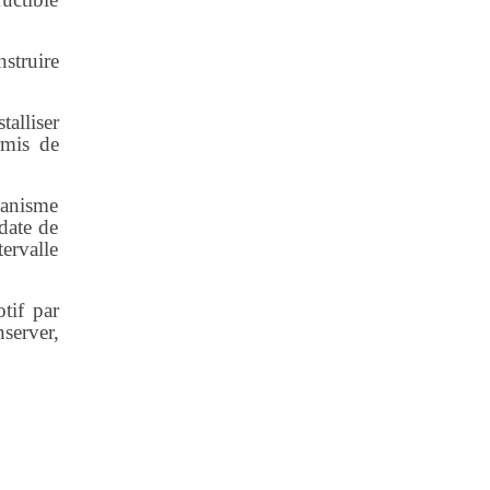
nstruire
talliser
rmis de
banisme
date de
ervalle
tif par
nserver,