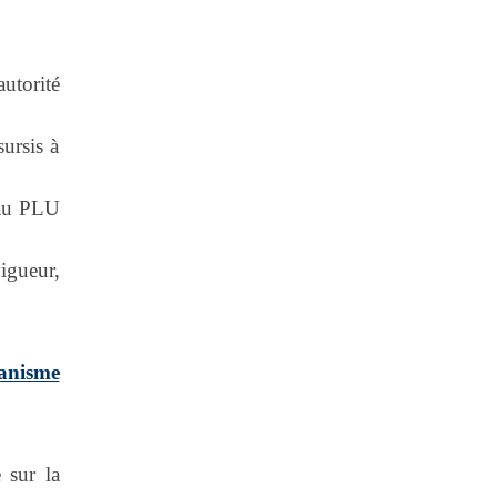
utorité
ursis à
veau PLU
igueur,
banisme
 sur la