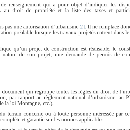
de renseignement qui a pour objet d’indiquer les dispo
s au droit de propriété et la liste des taxes et partici
ois pas une autorisation d’urbanisme
[2]
. Il ne remplace don
ation préalable lorsque les travaux projetés entrent dans 
ique qu’un projet de construction est réalisable, le const
a nature de son projet, une demande de permis de cons
un document qui regroupe toutes les règles du droit de l’ur
ation, par rapport au règlement national d’urbanisme, au 
e la loi Montagne, etc.).
 du terrain concerné ou à toute personne intéressée par ce
omplète et garantie sur les normes applicables.
xemple, si le terrain objet de la demande est ou non const