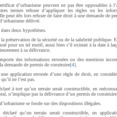
certificat d’urbanisme peuvent ne pas être opposables à l’a
utres termes refuser d’appliquer les règles ou les infor
lle peut dès lors refuser de faire droit à une demande de p
t d’urbanisme délivré.
e dans deux hypothèses.
 la préservation de la sécurité ou de la salubrité publique. E
sé pour un tel motif, aussi bien s’il existait à la date à laq
rieurement à sa délivrance.
comporte des informations erronées ou des mentions incom
r la demande de permis de construire
[4]
.
it une application erronée d’une règle de droit, en considé
u’il ne l’est pas.
éclaré à tort qu’un terrain serait constructible, en méconn
ral, n’implique pas la délivrance d’un permis de construire
t d’urbanisme se fonde sur des dispositions illégales.
 déclaré qu’un terrain serait constructible, en applicat