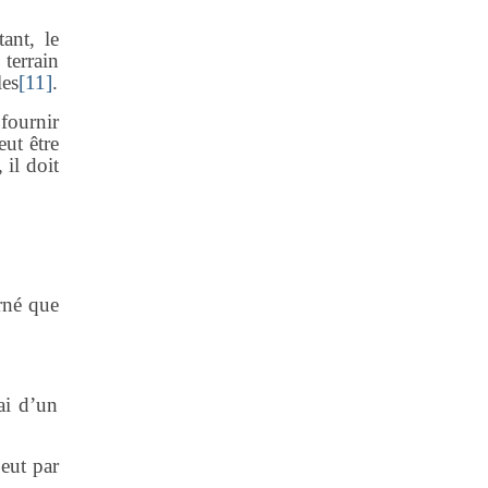
tant, le
 terrain
les
[11]
.
 fournir
eut être
 il doit
rné que
ai d’un
peut par