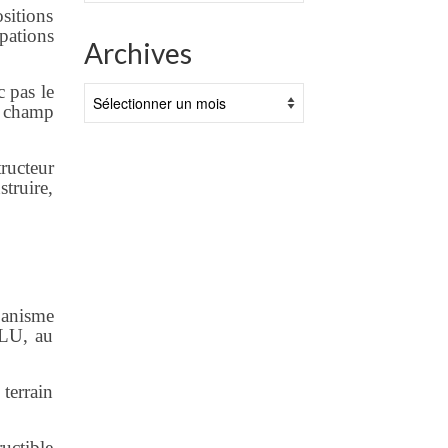
sitions
pations
Archives
c pas le
Archives
le champ
ructeur
truire,
banisme
PLU, au
 terrain
ructible