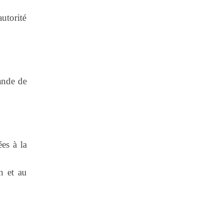
utorité
mande de
ées à la
n et au