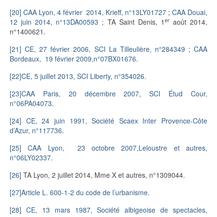
[20]
CAA Lyon, 4 février 2014, Krieff, n°13LY01727
;
CAA Douai,
er
12 juin 2014, n°13DA00593
; TA Saint Denis, 1
août 2014,
n°1400621.
[21]
CE, 27 février 2006, SCI La Tilleulière, n°284349
;
CAA
Bordeaux, 19 février 2009,n°07BX01676
.
[22]
CE, 5 juillet 2013, SCI Liberty, n°354026
.
[23]
CAA Paris, 20 décembre 2007, SCI Étud Cour,
n°06PA04073.
[24]
CE, 24 juin 1991, Société Scaex Inter Provence-Côte
d’Azur, n°117736
.
[25]
CAA Lyon, 23 octobre 2007,Leloustre et autres,
n°06LY02337
.
[26]
TA Lyon, 2 juillet 2014, Mme X et autres, n°1309044.
[27]
Article L. 600-1-2 du code de l’urbanisme
.
[28]
CE, 13 mars 1987, Société albigeoise de spectacles,