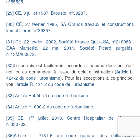
n°55525
.
[29]
CE, 3 juillet 1987, Brouste, n°39287
.
[30]
CE, 27 février 1985, SA Grands travaux et constructions
immobilières, n°39357
.
[31]
CE, 22 février 2002, Société France Quick SA, n°216088
;
CAA Marseille, 22 mai 2014, Société Picard surgelés,
n°13MA00672.
[32]
Le permis est tacitement accordé si aucune décision n’est
notifiée au demandeur à l’issue du délai d’instruction (
Article L.
424-2 du code l’urbanisme
). Pour les exceptions à ce principe,
voir
l’article R. 424-2 du code de l’urbanisme
.
[33]
Article R.424-15 du code l’urbanisme
.
[34]
Article R. 600-2 du code de l’urbanisme
.
er
[35]
CE, 1
juillet 2010, Centre Hospitalier de Menton,
n°330702
.
[36]
Article L. 2131-6 du code général des collectivités