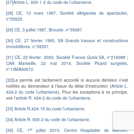
[27]
Article L. 600-1-2 du code de l’urbanisme
.
[28]
CE, 13 mars 1987, Société albigeoise de spectacles,
n°55525
.
[29]
CE, 3 juillet 1987, Brouste, n°39287
.
[30]
CE, 27 février 1985, SA Grands travaux et constructions
immobilières, n°39357
.
[31]
CE, 22 février 2002, Société France Quick SA, n°216088
;
CAA Marseille, 22 mai 2014, Société Picard surgelés,
n°13MA00672.
[32]
Le permis est tacitement accordé si aucune décision n’est
notifiée au demandeur à l’issue du délai d’instruction (
Article L.
424-2 du code l’urbanisme
). Pour les exceptions à ce principe,
voir
l’article R. 424-2 du code de l’urbanisme
.
[33]
Article R.424-15 du code l’urbanisme
.
[34]
Article R. 600-2 du code de l’urbanisme
.
er
[35]
CE, 1
juillet 2010, Centre Hospitalier de Menton,