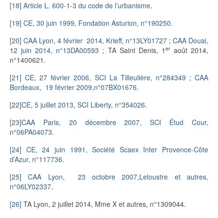
[18]
Article L. 600-1-3 du code de l’urbanisme
.
[19]
CE, 30 juin 1999, Fondation Asturion, n°190250
.
[20]
CAA Lyon, 4 février 2014, Krieff, n°13LY01727
;
CAA Douai,
er
12 juin 2014, n°13DA00593
; TA Saint Denis, 1
août 2014,
n°1400621.
[21]
CE, 27 février 2006, SCI La Tilleulière, n°284349
;
CAA
Bordeaux, 19 février 2009,n°07BX01676
.
[22]
CE, 5 juillet 2013, SCI Liberty, n°354026
.
[23]
CAA Paris, 20 décembre 2007, SCI Étud Cour,
n°06PA04073.
[24]
CE, 24 juin 1991, Société Scaex Inter Provence-Côte
d’Azur, n°117736
.
[25]
CAA Lyon, 23 octobre 2007,Leloustre et autres,
n°06LY02337
.
[26]
TA Lyon, 2 juillet 2014, Mme X et autres, n°1309044.